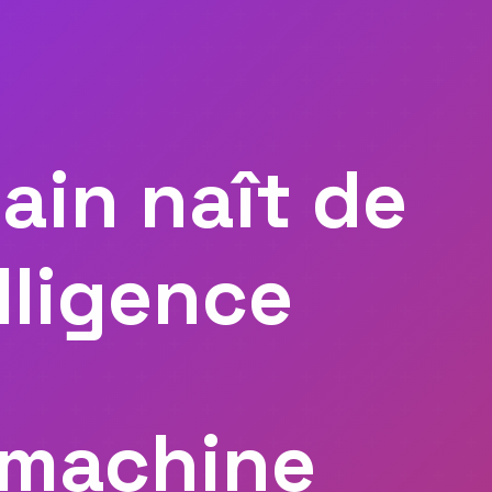
in naît de
elligence
a machine