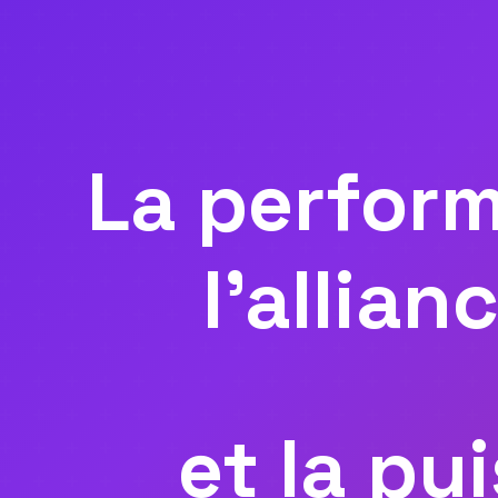
La perfor
l'allian
et la pu