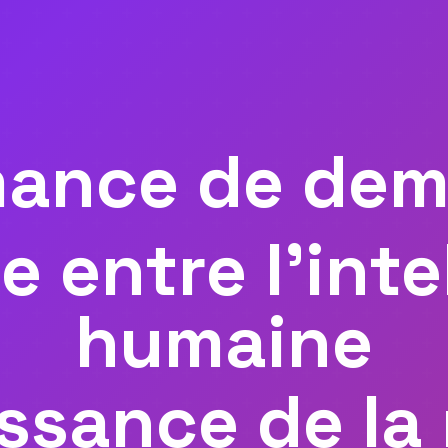
mance de dema
ce entre l'int
humaine
issance de l