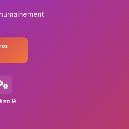
t humainement
nos
tions IA